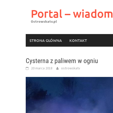
Skip
to
Portal – wiadom
content
Ostrowskatv.pl
STRONA GŁÓWNA
KONTAKT
Cysterna z paliwem w ogniu
20 marca 2018
ostrowskatv