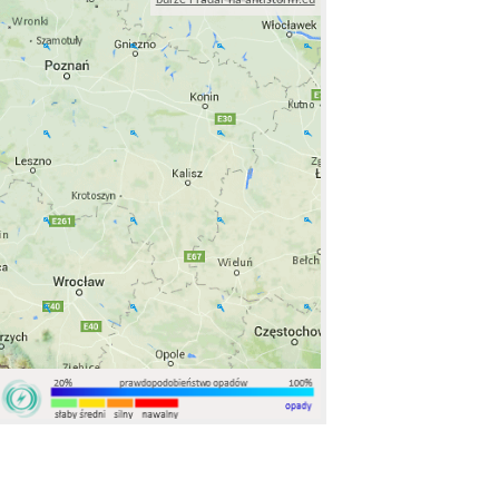
burze i radar na antistorm.eu