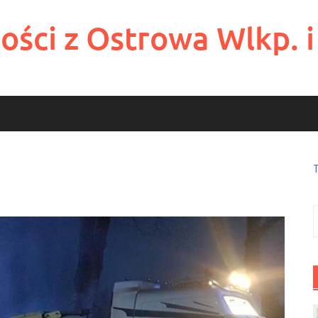
ości z Ostrowa Wlkp. i
S