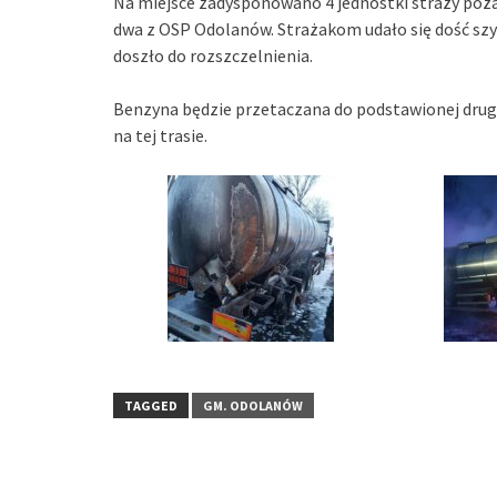
Na miejsce zadysponowano 4 jednostki straży poż
dwa z OSP Odolanów. Strażakom udało się dość szyb
doszło do rozszczelnienia.
Benzyna będzie przetaczana do podstawionej drugi
na tej trasie.
TAGGED
GM. ODOLANÓW