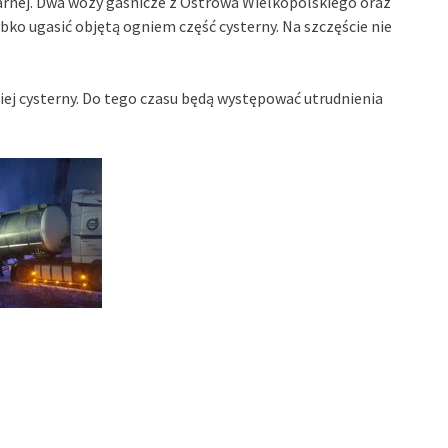
arnej. Dwa wozy gaśnicze z Ostrowa Wielkopolskiego oraz
ko ugasić objętą ogniem część cysterny. Na szczęście nie
ej cysterny. Do tego czasu będą występować utrudnienia