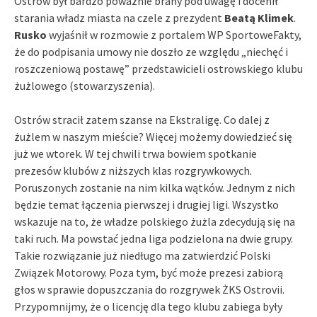
Ostrów był bardzo poważnie brany pod uwagę i docenił
starania władz miasta na czele z prezydent
Beatą Klimek
.
Rusko
wyjaśnił w rozmowie z portalem WP SportoweFakty,
że do podpisania umowy nie doszło ze względu „niechęć i
roszczeniową postawę” przedstawicieli ostrowskiego klubu
żużlowego (stowarzyszenia).
Ostrów stracił zatem szanse na Ekstraligę. Co dalej z
żużlem w naszym mieście? Więcej możemy dowiedzieć się
już we wtorek. W tej chwili trwa bowiem spotkanie
prezesów klubów z niższych klas rozgrywkowych.
Poruszonych zostanie na nim kilka wątków. Jednym z nich
będzie temat łączenia pierwszej i drugiej ligi. Wszystko
wskazuje na to, że władze polskiego żużla zdecydują się na
taki ruch. Ma powstać jedna liga podzielona na dwie grupy.
Takie rozwiązanie już niedługo ma zatwierdzić Polski
Związek Motorowy. Poza tym, być może prezesi zabiorą
głos w sprawie dopuszczania do rozgrywek ŻKS Ostrovii.
Przypomnijmy, że o licencję dla tego klubu zabiega były