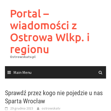
Skip
to
Portal –
content
wiadomości z
Ostrowa Wlkp. i
regionu
Ostrowskatv.pl
Main Menu
Sprawdź przez kogo nie pojedzie u nas
Sparta Wrocław
29 grudnia 2015
ostrowskatv