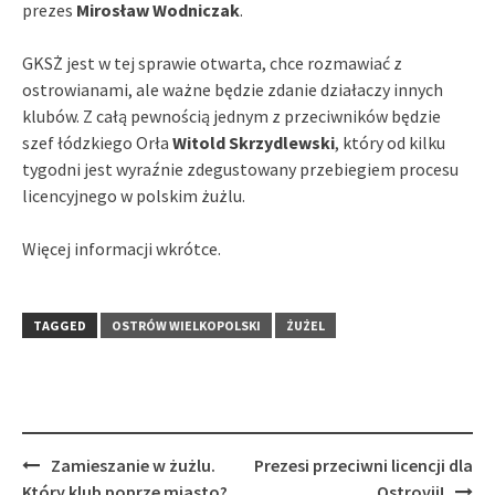
prezes
Mirosław Wodniczak
.
GKSŻ jest w tej sprawie otwarta, chce rozmawiać z
ostrowianami, ale ważne będzie zdanie działaczy innych
klubów. Z całą pewnością jednym z przeciwników będzie
szef łódzkiego Orła
Witold Skrzydlewski
, który od kilku
tygodni jest wyraźnie zdegustowany przebiegiem procesu
licencyjnego w polskim żużlu.
Więcej informacji wkrótce.
TAGGED
OSTRÓW WIELKOPOLSKI
ŻUŻEL
Post
Zamieszanie w żużlu.
Prezesi przeciwni licencji dla
navigation
Który klub poprze miasto?
Ostrovii!