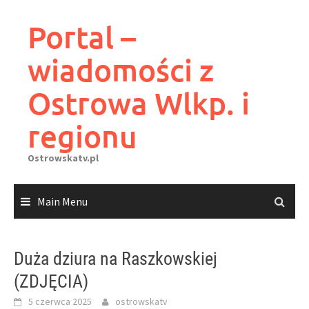
Skip
to
Portal –
content
wiadomości z
Ostrowa Wlkp. i
regionu
Ostrowskatv.pl
Main Menu
Duża dziura na Raszkowskiej
(ZDJĘCIA)
5 czerwca 2025
ostrowskatv