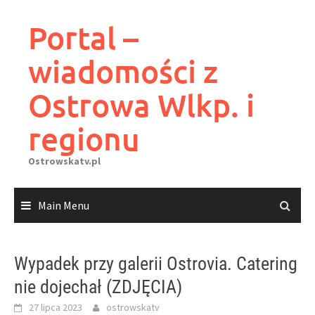
Skip
to
Portal –
content
wiadomości z
Ostrowa Wlkp. i
regionu
Ostrowskatv.pl
Main Menu
Wypadek przy galerii Ostrovia. Catering
nie dojechał (ZDJĘCIA)
27 lipca 2023
ostrowskatv