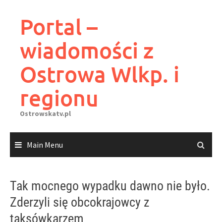
Skip
to
Portal –
content
wiadomości z
Ostrowa Wlkp. i
regionu
Ostrowskatv.pl
Main Menu
Tak mocnego wypadku dawno nie było.
Zderzyli się obcokrajowcy z
taksówkarzem