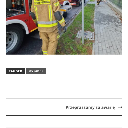
TAGGED
WYPADEK
Post
Przepraszamy za awarię
navigation