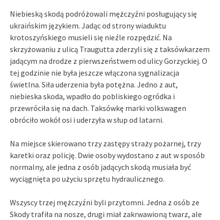
Niebieską skodą podróżowali mężczyźni posługujący się
ukraińskim językiem. Jadąc od strony wiaduktu
krotoszyńskiego musieli się nieźle rozpędzić. Na
skrzyżowaniu z ulicą Traugutta zderzyli się z taksówkarzem
jadącym na drodze z pierwszeństwem od ulicy Gorzyckiej. O
tej godzinie nie była jeszcze włączona sygnalizacja
świetlna. Siła uderzenia była potężna. Jedno z aut,
niebieska skoda, wpadło do pobliskiego ogródka i
przewróciła się na dach. Taksówkę marki volkswagen
obróciło wokół osi i uderzyła w słup od latarni.
Na miejsce skierowano trzy zastępy straży pożarnej, trzy
karetki oraz policję. Dwie osoby wydostano z aut w sposób
normalny, ale jedna z osób jadących skodą musiała być
wyciągnięta po użyciu sprzętu hydraulicznego.
Wszyscy trzej mężczyźni byli przytomni. Jedna z osób ze
Skody trafiła na nosze, drugi miał zakrwawioną twarz, ale