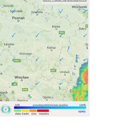
burze i radar na antistorm.eu