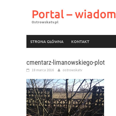
Skip
to
Portal – wiadom
content
Ostrowskatv.pl
STRONA GŁÓWNA
KONTAKT
cmentarz-limanowskiego-plot
18 marca 2016
ostrowskatv