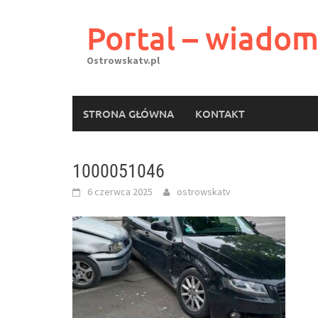
Skip
to
Portal – wiadom
content
Ostrowskatv.pl
STRONA GŁÓWNA
KONTAKT
1000051046
6 czerwca 2025
ostrowskatv