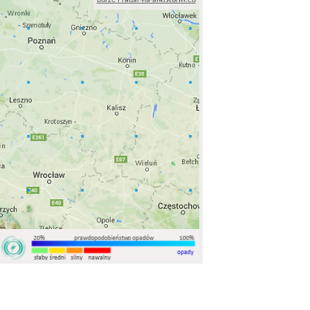
burze i radar na antistorm.eu